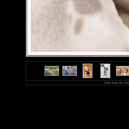
Počet fotek:
53
| Pos