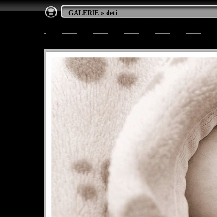
GALERIE
»
deti