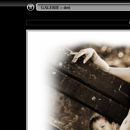
GALERIE
»
deti