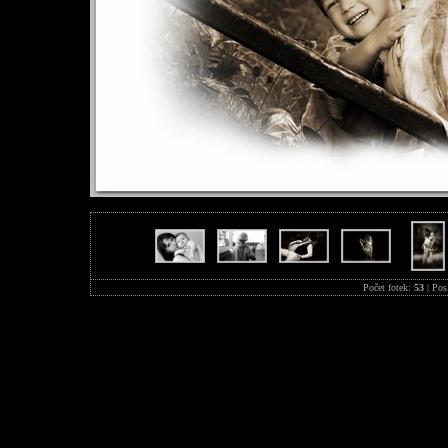
Počet fotek:
53
| Pos