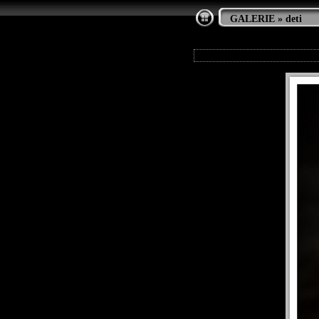
GALERIE
»
deti